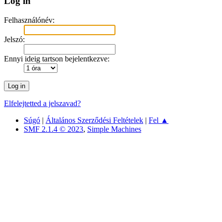
Log in
Felhasználónév:
Jelszó:
Ennyi ideig tartson bejelentkezve:
Elfelejtetted a jelszavad?
Súgó
|
Általános Szerződési Feltételek
|
Fel ▲
SMF 2.1.4 © 2023
,
Simple Machines