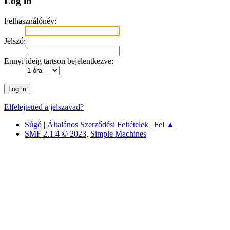
Log in
Felhasználónév:
Jelszó:
Ennyi ideig tartson bejelentkezve:
Elfelejtetted a jelszavad?
Súgó
|
Általános Szerződési Feltételek
|
Fel ▲
SMF 2.1.4 © 2023
,
Simple Machines