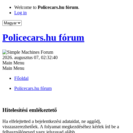
Welcome to
Policecars.hu fórum
.
Log in
Policecars.hu fórum
2026. augusztus 07, 02:32:40
Main Menu
Main Menu
Főoldal
Policecars.hu fórum
Hitelesítési emlékeztető
Ha elfelejtetted a bejelentkezési adataidat, ne aggódj,
visszaszerezhetőek. A folyamat megkezdéséhez kérlek írd be a
felhasználóneved vagy jelszavad alább.