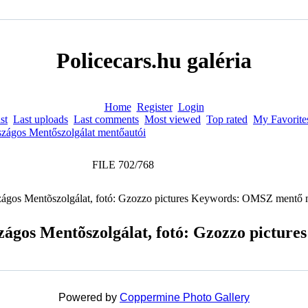
Policecars.hu galéria
Home
Register
Login
st
Last uploads
Last comments
Most viewed
Top rated
My Favorite
zágos Mentőszolgálat mentőautói
FILE 702/768
ágos Mentõszolgálat, fotó: Gzozzo pictures
Powered by
Coppermine Photo Gallery