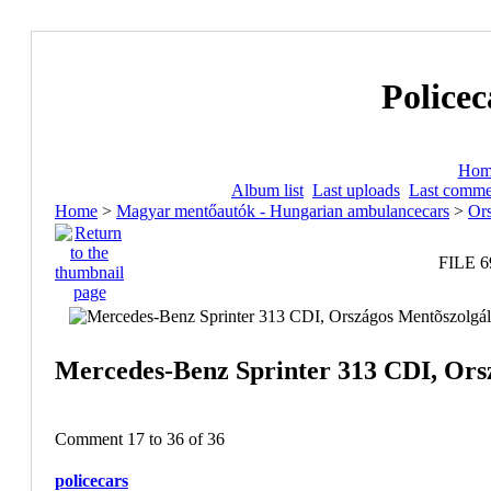
Policec
Hom
Album list
Last uploads
Last comme
Home
>
Magyar mentőautók - Hungarian ambulancecars
>
Ors
FILE 6
Mercedes-Benz Sprinter 313 CDI, Orsz
Comment 17 to 36 of 36
policecars