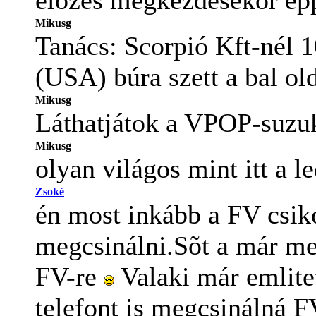
elõzés megkezdésekor épp
Mikusg
Tanács: Scorpió Kft-nél 
(USA) búra szett a bal ol
Mikusg
Láthatjátok a VPOP-suzu
Mikusg
olyan világos mint itt a l
Zsoké
én most inkább a FV csik
megcsinálni.Sõt a már me
FV-re
Valaki már emlitet
telefont is megcsinálná FV