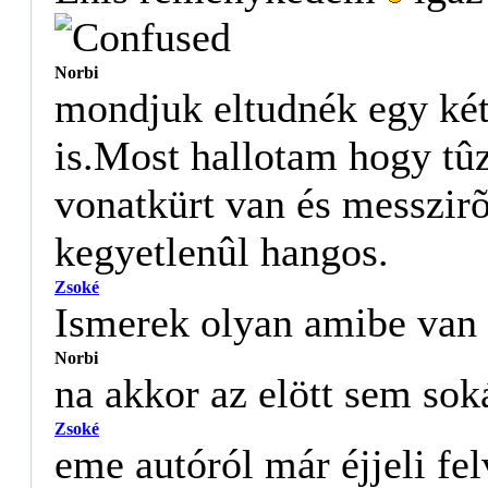
Norbi
mondjuk eltudnék egy két 
is.Most hallotam hogy tû
vonatkürt van és messzirõl
kegyetlenûl hangos.
Zsoké
Ismerek olyan amibe van
Norbi
na akkor az elött sem soká
Zsoké
eme autóról már éjjeli fel