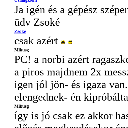
Csillagszem
Ja igén és a gépész szépe
üdv Zsoké
Zsoké
csak azért
Mikusg
PC! a norbi azért ragaszk
a piros majdnem 2x messz
igen jól jön- és igaza van.
elengednek- én kipróbált
Mikusg
így is jó csak ez akkor ha