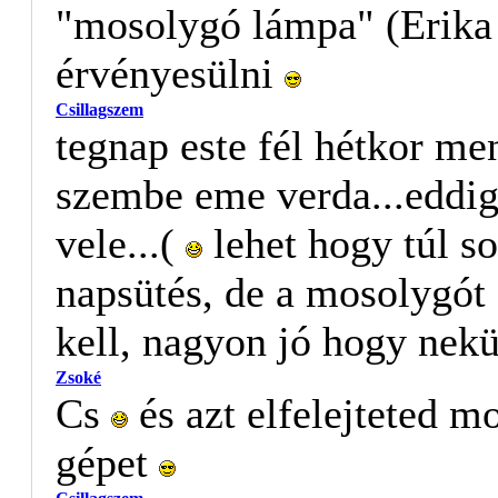
"mosolygó lámpa" (Erika 
érvényesülni
Csillagszem
tegnap este fél hétkor me
szembe eme verda...eddig
vele...(
lehet hogy túl s
napsütés, de a mosolygót 
kell, nagyon jó hogy nek
Zsoké
Cs
és azt elfelejteted m
gépet