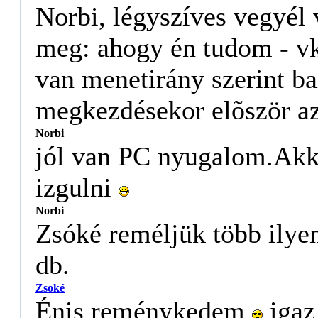
Norbi, légyszíves vegyél 
meg: ahogy én tudom - vki 
van menetirány szerint ba
megkezdésekor elõször az
Norbi
jól van PC nyugalom.Akk
izgulni
Norbi
Zsóké reméljük több ilye
db.
Zsoké
Énis reménykedem
igaz