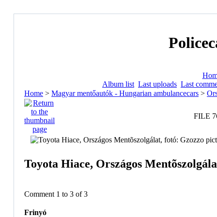
Policec
Hom
Album list
Last uploads
Last comme
Home
>
Magyar mentőautók - Hungarian ambulancecars
>
Ors
FILE 7
Toyota Hiace, Országos Mentõszolgálat
Comment 1 to 3 of 3
Frinyó