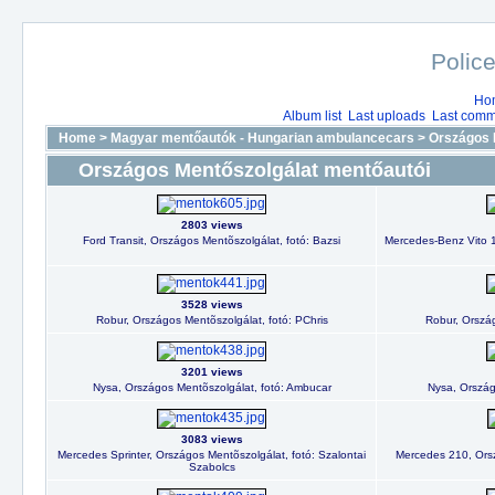
Police
Ho
Album list
Last uploads
Last comm
Home
>
Magyar mentőautók - Hungarian ambulancecars
>
Országos 
Országos Mentőszolgálat mentőautói
2803 views
Ford Transit, Országos Mentõszolgálat, fotó: Bazsi
Mercedes-Benz Vito 1
3528 views
Robur, Országos Mentõszolgálat, fotó: PChris
Robur, Ország
3201 views
Nysa, Országos Mentõszolgálat, fotó: Ambucar
Nysa, Ország
3083 views
Mercedes Sprinter, Országos Mentõszolgálat, fotó: Szalontai
Mercedes 210, Orsz
Szabolcs