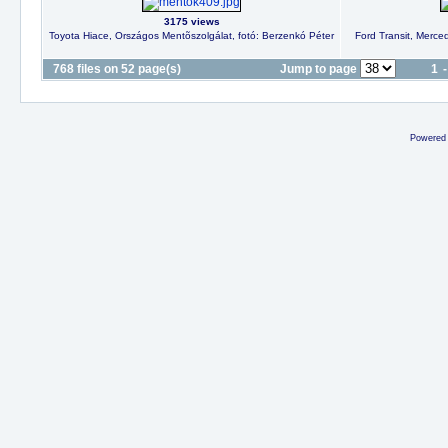
3175 views
Toyota Hiace, Országos Mentõszolgálat, fotó: Berzenkó Péter
Ford Transit, Merce
768 files on 52 page(s)
Jump to page
1
-
Powered