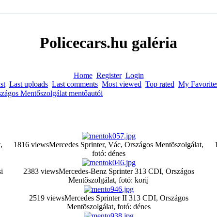
Policecars.hu galéria
Home
Register
Login
st
Last uploads
Last comments
Most viewed
Top rated
My Favorite
zágos Mentőszolgálat mentőautói
,
1816 views
Mercedes Sprinter, Vác, Országos Mentõszolgálat,
fotó: dénes
i
2383 views
Mercedes-Benz Sprinter 313 CDI, Országos
Mentõszolgálat, fotó: korij
2519 views
Mercedes Sprinter II 313 CDI, Országos
Mentõszolgálat, fotó: dénes