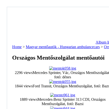
Album li
Home
>
Magyar mentőautók - Hungarian ambulancecars
>
Ors
Országos Mentőszolgálat mentőautói
2296 views
Mercedes Sprinter, Vác, Országos Mentõszolgálat
fotó: dénes
1844 views
Ford Transit, Országos Mentõszolgálat, fotó: Bazs
1889 views
Mercedes-Benz Sprinter 313 CDI, Országos
Mentõszolgálat, fotó: Bazsi