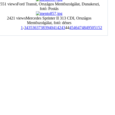
1551 views
Ford Transit, Országos Mentõszolgálat, Dunakeszi,
fotó: Postás
2421 views
Mercedes Sprinter II 313 CDI, Országos
Mentõszolgálat, fotó: dénes
1
-
34
35
36
37
38
39
40
41
42
43
44
45
46
47
48
49
50
51
52