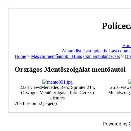
Policec
Hom
Album list
Last uploads
Last comme
Home
>
Magyar mentőautók - Hungarian ambulancecars
>
Ors
Országos Mentőszolgálat mentőautói
2324 views
Mercedes-Benz Sprinter 214,
2610 view
Országos Mentõszolgálat, fotó: Gzozzo
Mentõszolgál
pictures
768 files on 52 page(s)
Powered by
C