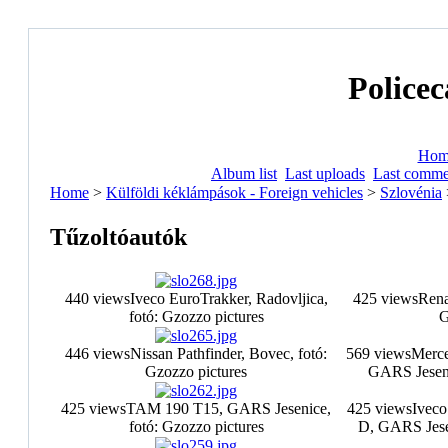
Policec
Hom
Album list
Last uploads
Last comme
Home
>
Külföldi kéklámpások - Foreign vehicles
>
Szlovénia
Tűzoltóautók
440 views
Iveco EuroTrakker, Radovljica,
425 views
Rena
fotó: Gzozzo pictures
G
446 views
Nissan Pathfinder, Bovec, fotó:
569 views
Merce
Gzozzo pictures
GARS Jeseni
425 views
TAM 190 T15, GARS Jesenice,
425 views
Ivec
fotó: Gzozzo pictures
D, GARS Jesen