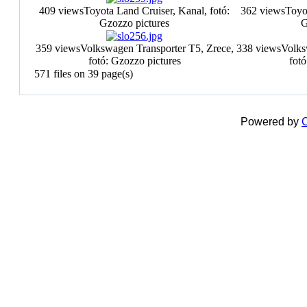
409 views
Toyota Land Cruiser, Kanal, fotó:
362 views
Toyot
Gzozzo pictures
G
359 views
Volkswagen Transporter T5, Zrece,
338 views
Volks
fotó: Gzozzo pictures
fotó
571 files on 39 page(s)
Powered by
C