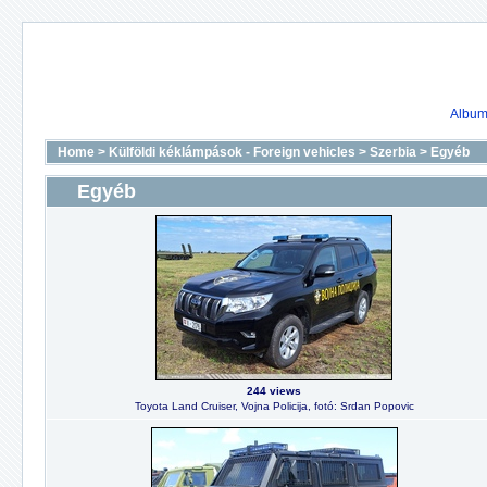
Album 
Home
>
Külföldi kéklámpások - Foreign vehicles
>
Szerbia
>
Egyéb
Egyéb
244 views
Toyota Land Cruiser, Vojna Policija, fotó: Srdan Popovic