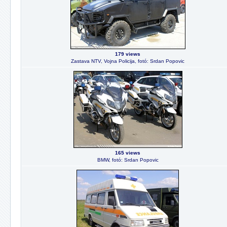
179 views
Zastava NTV, Vojna Policija, fotó: Srdan Popovic
165 views
BMW, fotó: Srdan Popovic