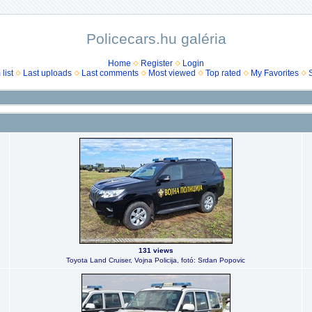
Policecars.hu galéria
Home
Register
Login
list
Last uploads
Last comments
Most viewed
Top rated
My Favorites
131 views
Toyota Land Cruiser, Vojna Policija, fotó: Srdan Popovic