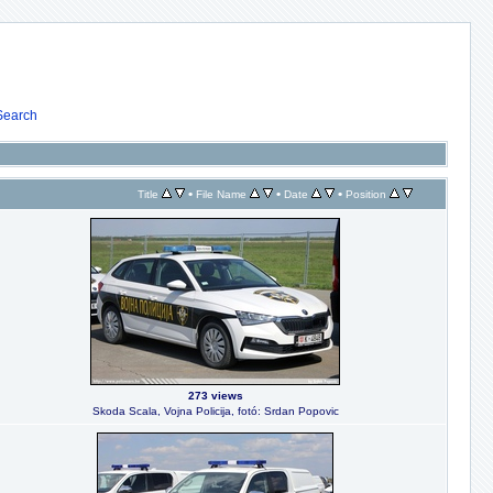
Search
•
•
•
Title
File Name
Date
Position
273 views
Skoda Scala, Vojna Policija, fotó: Srdan Popovic