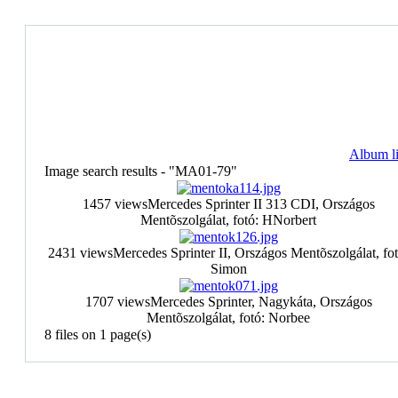
Album li
Image search results - "MA01-79"
1457 views
Mercedes Sprinter II 313 CDI, Országos
Mentõszolgálat, fotó: HNorbert
2431 views
Mercedes Sprinter II, Országos Mentõszolgálat, fot
Simon
1707 views
Mercedes Sprinter, Nagykáta, Országos
Mentõszolgálat, fotó: Norbee
8 files on 1 page(s)