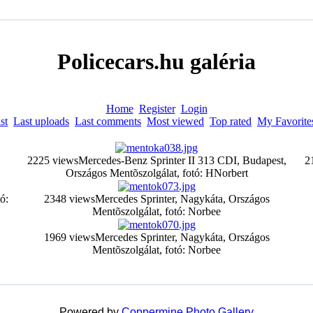
Policecars.hu galéria
Home
Register
Login
st
Last uploads
Last comments
Most viewed
Top rated
My Favorite
2225 views
Mercedes-Benz Sprinter II 313 CDI, Budapest,
2
Országos Mentõszolgálat, fotó: HNorbert
ó:
2348 views
Mercedes Sprinter, Nagykáta, Országos
Mentõszolgálat, fotó: Norbee
1969 views
Mercedes Sprinter, Nagykáta, Országos
Mentõszolgálat, fotó: Norbee
Powered by
Coppermine Photo Gallery