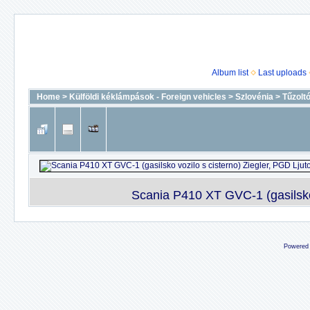
Album list
Last uploads
Home
>
Külföldi kéklámpások - Foreign vehicles
>
Szlovénia
>
Tűzolt
Scania P410 XT GVC-1 (gasilsko 
Powered