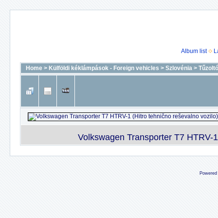
Album list
L
Home
>
Külföldi kéklámpások - Foreign vehicles
>
Szlovénia
>
Tűzolt
Volkswagen Transporter T7 HTRV-1 (
Powered