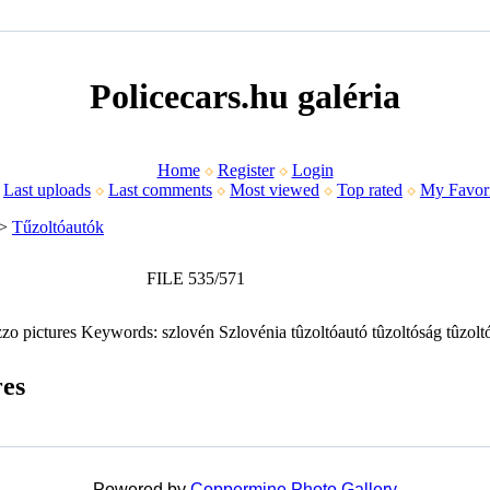
Policecars.hu galéria
Home
Register
Login
Last uploads
Last comments
Most viewed
Top rated
My Favori
>
Tűzoltóautók
FILE 535/571
res
Powered by
Coppermine Photo Gallery