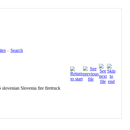
tes
Search