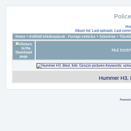
Police
Ho
Album list
Last uploads
Last comm
Home
>
Külföldi kéklámpások - Foreign vehicles
>
Szlovénia
>
Tűzolt
FILE 531/5
Hummer H3, B
Powered