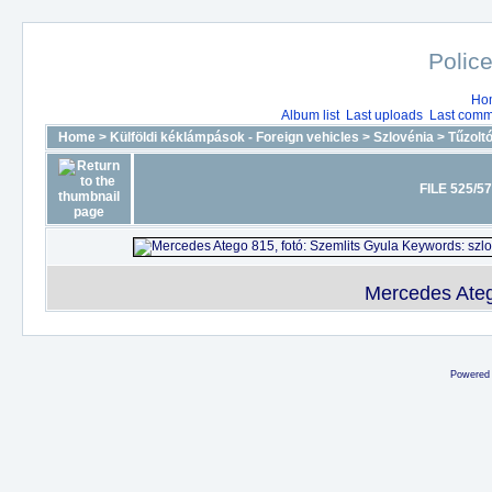
Police
Ho
Album list
Last uploads
Last comm
Home
>
Külföldi kéklámpások - Foreign vehicles
>
Szlovénia
>
Tűzolt
FILE 525/5
Mercedes Ateg
Powered