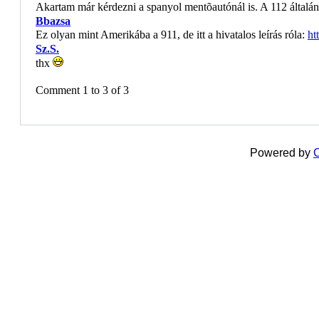
Akartam már kérdezni a spanyol mentõautónál is. A 112 által
Bbazsa
Ez olyan mint Amerikába a 911, de itt a hivatalos leírás róla:
ht
Sz.S.
thx
Comment 1 to 3 of 3
Powered by
C