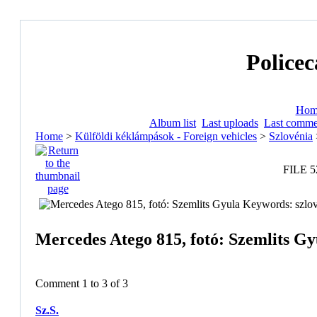
Policec
Hom
Album list
Last uploads
Last comme
Home
>
Külföldi kéklámpások - Foreign vehicles
>
Szlovénia
FILE 5
Mercedes Atego 815, fotó: Szemlits Gy
Comment 1 to 3 of 3
Sz.S.